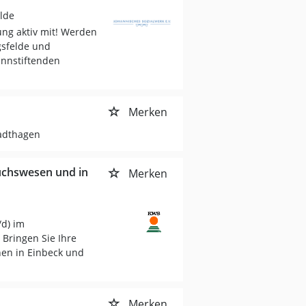
lde
ng aktiv mit! Werden
gsfelde und
sinnstiftenden
Merken
tadthagen
suchswesen und in
Merken
/d) im
Bringen Sie Ihre
onen in Einbeck und
Merken