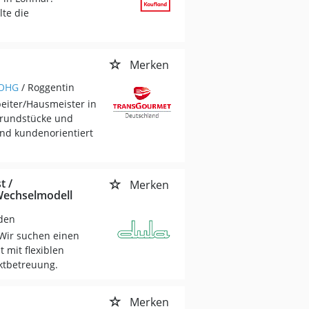
te die
Merken
 OHG
/ Roggentin
beiter/Hausmeister in
 Grundstücke und
und kundenorientiert
t /
Merken
Wechselmodell
eden
Wir suchen einen
 mit flexiblen
ktbetreuung.
Merken