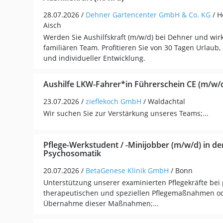
28.07.2026 /
Dehner Gartencenter GmbH & Co. KG
/ H
Aisch
Werden Sie Aushilfskraft (m/w/d) bei Dehner und wir
familiären Team. Profitieren Sie von 30 Tagen Urlaub, 
und individueller Entwicklung.
Aushilfe LKW-Fahrer*in Führerschein CE (m/w/d
23.07.2026 /
zieflekoch GmbH
/ Waldachtal
Wir suchen Sie zur Verstärkung unseres Teams;...
Pflege-Werkstudent / -Minijobber (m/w/d) in der
Psychosomatik
20.07.2026 /
BetaGenese Klinik GmbH
/ Bonn
Unterstützung unserer examinierten Pflegekräfte bei 
therapeutischen und speziellen Pflegemaßnahmen od
Übernahme dieser Maßnahmen;...