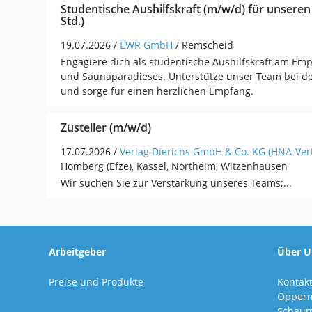
Studentische Aushilfskraft (m/w/d) für unsere
Std.)
19.07.2026 /
EWR GmbH
/ Remscheid
Engagiere dich als studentische Aushilfskraft am Em
und Saunaparadieses. Unterstütze unser Team bei d
und sorge für einen herzlichen Empfang.
Zusteller (m/w/d)
17.07.2026 /
Verlag Dierichs GmbH & Co. KG (HNA-Vert
Homberg (Efze), Kassel, Northeim, Witzenhausen
Wir suchen Sie zur Verstärkung unseres Teams;...
Arbeitgeber
Über U
Preise und Produkte
Kontak
Opper
Schaum