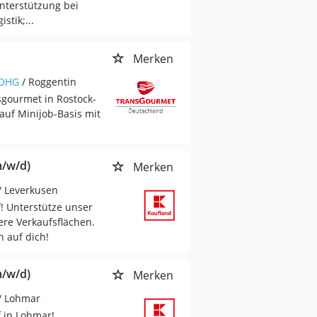
nterstützung bei
tik;...
Merken
 OHG
/ Roggentin
sgourmet in Rostock-
uf Minijob-Basis mit
m/w/d)
Merken
/ Leverkusen
! Unterstütze unser
re Verkaufsflächen.
n auf dich!
m/w/d)
Merken
/ Lohmar
f in Lohmar!