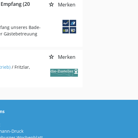
n Empfang (20
Merken
pfang unseres Bade-
er Gästebetreuung
Merken
rieb)
/ Fritzlar,
ns
t
mann-Druck
burger Wochenblatt