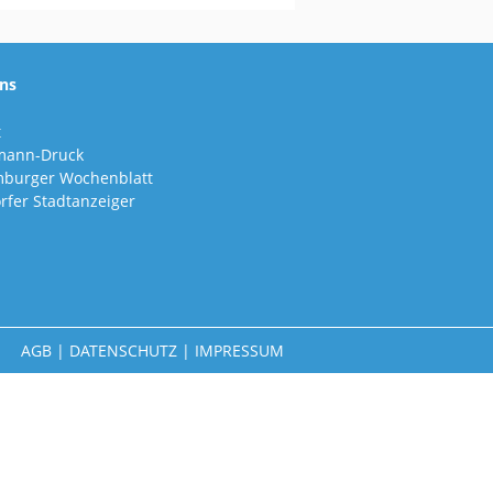
ns
t
mann-Druck
burger Wochenblatt
rfer Stadtanzeiger
AGB
|
DATENSCHUTZ
|
IMPRESSUM