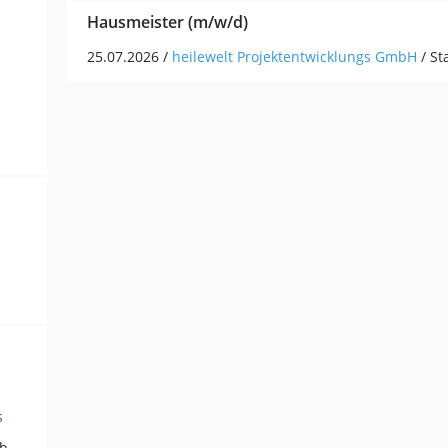
Hausmeister (m/w/d)
25.07.2026 /
heilewelt Projektentwicklungs GmbH
/ S
s
Hilfskräfte, Aushilfs- und Nebenjobs (1)