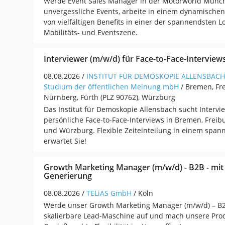
Werde Event Sales Manager in der Motorworld Münch
unvergessliche Events, arbeite in einem dynamischen
von vielfältigen Benefits in einer der spannendsten L
Mobilitäts- und Eventszene.
Interviewer (m/w/d) für Face-to-Face-Interview
08.08.2026 /
INSTITUT FÜR DEMOSKOPIE ALLENSBACH 
Studium der öffentlichen Meinung mbH
/ Bremen, Fr
Nürnberg, Fürth (PLZ 90762), Würzburg
Das Institut für Demoskopie Allensbach sucht Intervi
persönliche Face-to-Face-Interviews in Bremen, Freib
und Würzburg. Flexible Zeiteinteilung in einem spa
erwartet Sie!
Growth Marketing Manager (m/w/d) - B2B - mit
Generierung
08.08.2026 /
TELiAS GmbH
/ Köln
Werde unser Growth Marketing Manager (m/w/d) – B2
skalierbare Lead-Maschine auf und mach unsere Prod