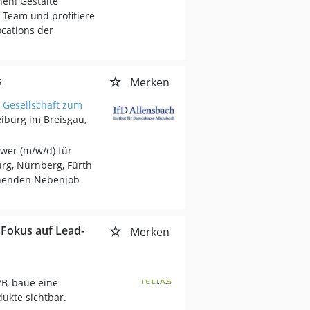
en! Gestalte
 Team und profitiere
ocations der
s
Merken
Gesellschaft zum
eiburg im Breisgau,
ewer (m/w/d) für
urg, Nürnberg, Fürth
nnenden Nebenjob
 Fokus auf Lead-
Merken
B, baue eine
ukte sichtbar.