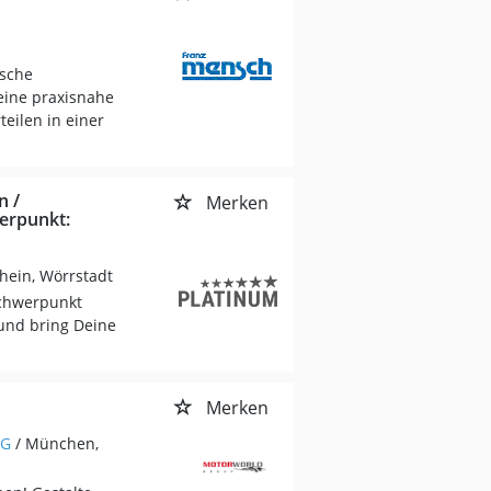
ische
eine praxisnahe
eilen in einer
n /
Merken
werpunkt:
hein, Wörrstadt
Schwerpunkt
und bring Deine
Merken
KG
/ München,