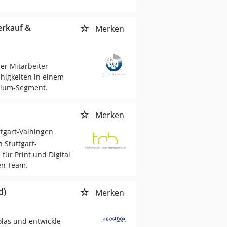
erkauf &
Merken
er Mitarbeiter
ähigkeiten in einem
mium-Segment.
Merken
ttgart-Vaihingen
n Stuttgart-
ür Print und Digital
en Team.
d)
Merken
olas und entwickle