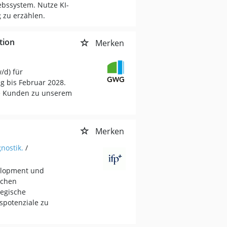
iebssystem. Nutze KI-
 zu erzählen.
tion
Merken
/d) für
 bis Februar 2028.
ie Kunden zu unserem
Merken
nostik.
/
velopment und
schen
tegische
potenziale zu