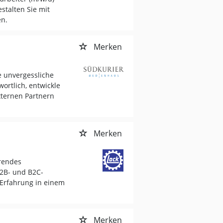
talten Sie mit
en.
Merken
 unvergessliche
ortlich, entwickle
xternen Partnern
Merken
hrendes
2B- und B2C-
d Erfahrung in einem
Merken