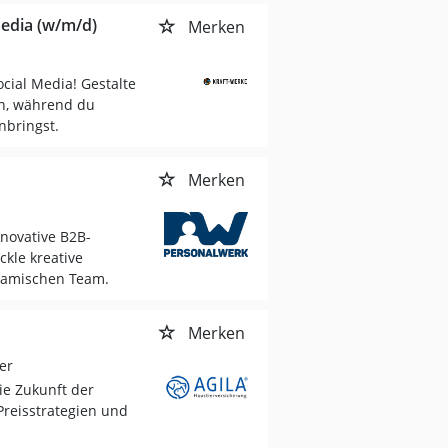
edia (w/m/d)
Merken
ial Media! Gestalte
en, während du
nbringst.
Merken
nnovative B2B-
ckle kreative
namischen Team.
Merken
er
ie Zukunft der
Preisstrategien und