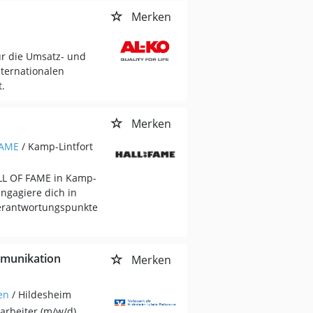
Merken
ür die Umsatz- und
nternationalen
.
Merken
FAME
/ Kamp-Lintfort
ALL OF FAME in Kamp-
Engagiere dich in
erantwortungspunkte
mmunikation
Merken
en
/ Hildesheim
arbeiter (m/w/d)