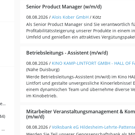
Senior Product Manager (w/m/d)
08.08.2026 /
Alois Kober GmbH
/ Kötz
Als Senior Product Manager sind Sie verantwortlich f
Profitabilitätssteigerung unserer Produkte in einem i
Umfeld und genießen ein attraktives Vergütungspaket
Betriebsleitungs - Assistent (m/w/d)
08.08.2026 /
KINO KAMP-LINTFORT GMBH - HALL OF 
(Nähe Duisburg)
Werde Betriebsleitungs-Assistent (m/w/d) im Kino H
Lintfort und gestalte unvergessliche Kinoerlebnisse! 
einem dynamischen Team und übernehme diverse V
im Kinobetrieb.
Online-Marketing, Content Management, E-Commerce (91)
Mitarbeiter Veranstaltungsmanagement & Ko
(m/w/d)
44)
08.08.2026 /
Volksbank eG Hildesheim-Lehrte-Pattens
Strategisches Marketing, Business Development (34)
Werden Sie Teil unserer Genossenschaftsbank als Mit