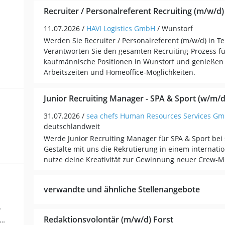
Recruiter / Personalreferent Recruiting (m/w/d) i
11.07.2026 /
HAVI Logistics GmbH
/ Wunstorf
Werden Sie Recruiter / Personalreferent (m/w/d) in Tei
Verantworten Sie den gesamten Recruiting-Prozess f
kaufmännische Positionen in Wunstorf und genießen S
Arbeitszeiten und Homeoffice-Möglichkeiten.
Junior Recruiting Manager - SPA & Sport (w/m/d
31.07.2026 /
sea chefs Human Resources Services G
deutschlandweit
Werde Junior Recruiting Manager für SPA & Sport bei 
Gestalte mit uns die Rekrutierung in einem internat
nutze deine Kreativität zur Gewinnung neuer Crew-Mi
verwandte und ähnliche Stellenangebote
ng (10)
Redaktionsvolontär (m/w/d) Forst
kauf / Logistik / Materialwirtschaft (9)