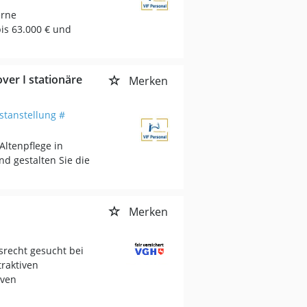
erne
bis 63.000 € und
ver I stationäre
Merken
stanstellung #
Altenpflege in
d gestalten Sie die
Merken
srecht gesucht bei
traktiven
iven