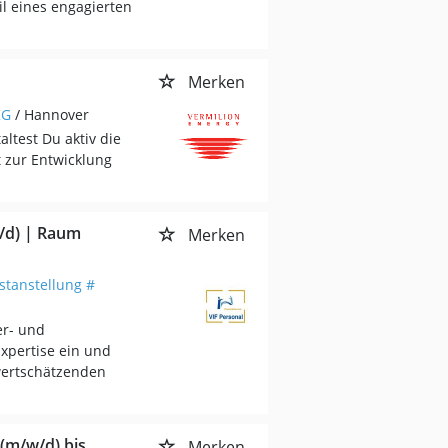
il eines engagierten
Merken
KG
/ Hannover
ltest Du aktiv die
 zur Entwicklung
w/d) | Raum
Merken
stanstellung #
er- und
Expertise ein und
 wertschätzenden
(m/w/d) bis
Merken