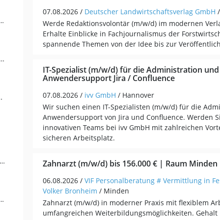
07.08.2026 /
Deutscher Landwirtschaftsverlag GmbH
gewerblich-technische Berufe (8)
Werde Redaktionsvolontär (m/w/d) im modernen Verl
Erhalte Einblicke in Fachjournalismus der Forstwirtsc
spannende Themen von der Idee bis zur Veröffentlic
fler / Selbständigkeit / Franchise (5)
IT-Spezialist (m/w/d) für die Administration un
Anwendersupport Jira / Confluence
07.08.2026 /
ivv GmbH
/ Hannover
 Soziale Berufe (4)
Wir suchen einen IT-Spezialisten (m/w/d) für die Adm
Anwendersupport von Jira und Confluence. Werden Sie
innovativen Teams bei ivv GmbH mit zahlreichen Vor
sicheren Arbeitsplatz.
en / Versicherungen / Finanzdienstleister (2)
Zahnarzt (m/w/d) bis 156.000 € | Raum Minden
06.08.2026 /
VIF Personalberatung # Vermittlung in Fe
Volker Bronheim
/ Minden
alismus / Medien / Kultur (1)
Zahnarzt (m/w/d) in moderner Praxis mit flexiblem Ar
umfangreichen Weiterbildungsmöglichkeiten. Gehalt 