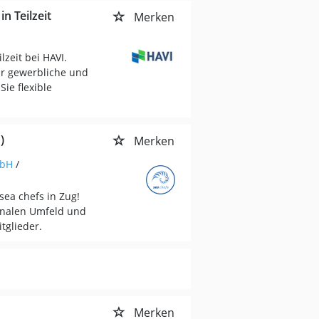
n Teilzeit
Merken
lzeit bei HAVI.
ür gewerbliche und
ie flexible
)
Merken
mbH
/
sea chefs in Zug!
ionalen Umfeld und
tglieder.
Merken