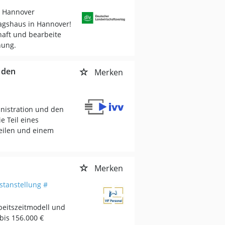
/ Hannover
agshaus in Hannover!
haft und bearbeite
hung.
d den
Merken
inistration und den
 Teil eines
teilen und einem
Merken
stanstellung #
beitszeitmodell und
bis 156.000 €