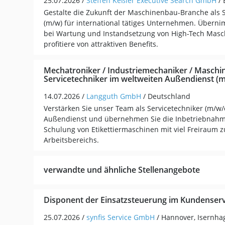
25.07.2026 /
Steffen Keßler Executive Search GmbH
/
Gestalte die Zukunft der Maschinenbau-Branche als S
(m/w) für international tätiges Unternehmen. Übern
bei Wartung und Instandsetzung von High-Tech Masc
profitiere von attraktiven Benefits.
Mechatroniker / Industriemechaniker / Maschi
Servicetechniker im weltweiten Außendienst (
14.07.2026 /
Langguth GmbH
/ Deutschland
Verstärken Sie unser Team als Servicetechniker (m/w/
Außendienst und übernehmen Sie die Inbetriebnah
Schulung von Etikettiermaschinen mit viel Freiraum z
Arbeitsbereichs.
verwandte und ähnliche Stellenangebote
Disponent der Einsatzsteuerung im Kundenserv
25.07.2026 /
synfis Service GmbH
/ Hannover, Isernha