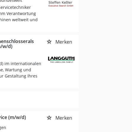
 Bundesweit
ervicetechniker
imm Verantwortung
hinen weltweit und
nenschlosserals
Merken
m/w/d)
d) im internationalen
me, Wartung und
ur Gestaltung Ihres
ice (m/w/d)
Merken
gen