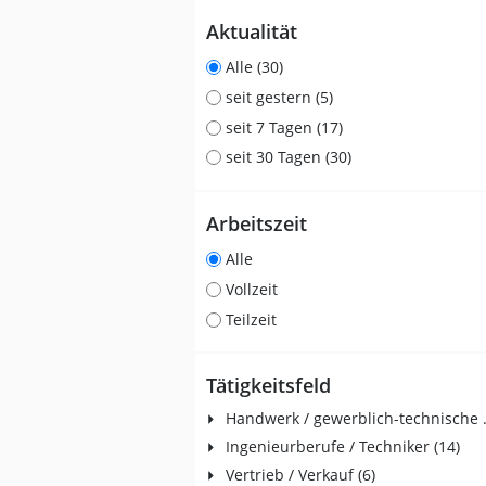
Aktualität
Alle (30)
seit gestern (5)
seit 7 Tagen (17)
seit 30 Tagen (30)
Arbeitszeit
Alle
Vollzeit
Teilzeit
Tätigkeitsfeld
Handwerk / g
Ingenieurberufe / Techniker (14)
Vertrieb / Verkauf (6)