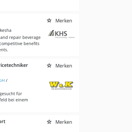
Merken
ukesha
t and repair beverage
ompetitive benefits
ents.
vicetechniker
Merken
mbH
/
 gesucht für
feld bei einem
ort
Merken