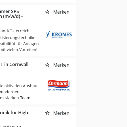
ehmer SPS
Merken
n (m/w/d) -
land/Österreich
tisierungstechniker
xibilität für Anlagen
t vielen Vorteilen!
T in Cornwall
Merken
te aktiv den Ausbau
m modernen
nem starken Team.
nik für High-
Merken