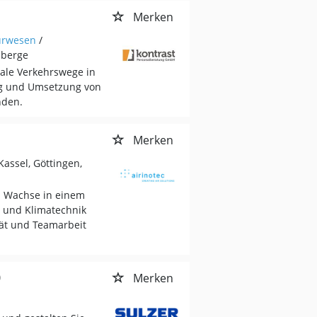
Merken
urwesen
/
nberge
nale Verkehrswege in
ng und Umsetzung von
nden.
Merken
Kassel, Göttingen,
! Wachse in einem
 und Klimatechnik
tät und Teamarbeit
)
Merken