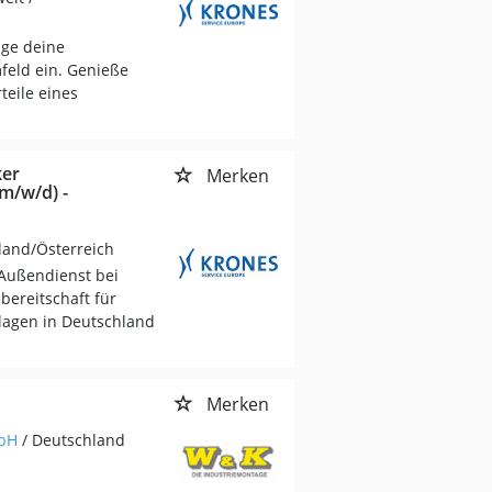
nge deine
feld ein. Genieße
teile eines
ker
Merken
m/w/d) -
land/Österreich
 Außendienst bei
ereitschaft für
lagen in Deutschland
Merken
mbH
/ Deutschland