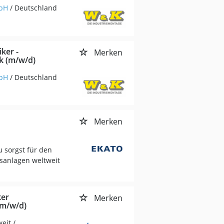
mbH
/ Deutschland
ker -
Merken
k (m/w/d)
mbH
/ Deutschland
Merken
 sorgst für den
sanlagen weltweit
ker
Merken
(m/w/d)
eit /