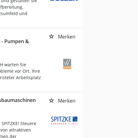
 und gestalten Sie
fbereitung.
itsumfeld und
Merken
t - Pumpen &
H warten Sie
bleme vor Ort. Ihre
steter Arbeitsplatz
eisbaumaschinen
Merken
 SPITZKE! Steuere
von attraktiven
men der