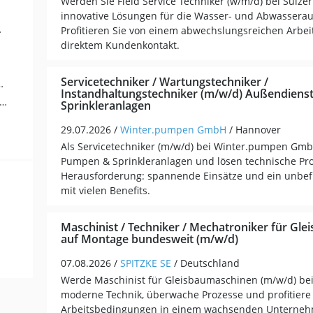
Werden Sie Field Service Techniker (w/m/d) bei Sulzer
innovative Lösungen für die Wasser- und Abwasserau
ung (1)
Profitieren Sie von einem abwechslungsreichen Arbe
direktem Kundenkontakt.
Servicetechniker / Wartungstechniker /
 Soziale Berufe (1)
Instandhaltungstechniker (m/w/d) Außendiens
kauf / Logistik / Materialwirtschaft (1)
Sprinkleranlagen
29.07.2026 /
Winter.pumpen GmbH
/ Hannover
Als Servicetechniker (m/w/d) bei Winter.pumpen Gmb
Pumpen & Sprinkleranlagen und lösen technische Pro
Herausforderung: spannende Einsätze und ein unbefri
mit vielen Benefits.
Maschinist / Techniker / Mechatroniker für Gl
auf Montage bundesweit (m/w/d)
07.08.2026 /
SPITZKE SE
/ Deutschland
Werde Maschinist für Gleisbaumaschinen (m/w/d) bei
moderne Technik, überwache Prozesse und profitiere 
Arbeitsbedingungen in einem wachsenden Unterneh