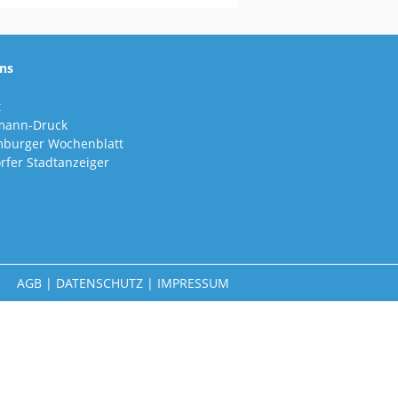
ns
t
mann-Druck
burger Wochenblatt
rfer Stadtanzeiger
AGB
|
DATENSCHUTZ
|
IMPRESSUM