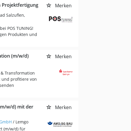
 Projektfertigung
Merken
ad Salzuflen,
 bei POS TUNING!
igen Produkten und
ation (m/w/d)
Merken
 & Transformation
 und profitiere von
ssenden
(m/w/d) mit der
Merken
u GmbH
/ Lemgo
t (m/w/d) für