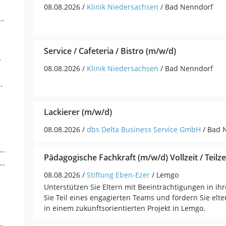
08.08.2026 /
Klinik Niedersachsen
/ Bad Nenndorf
fler / Selbständigkeit / Franchise (36)
Service / Cafeteria / Bistro (m/w/d)
ng (23)
08.08.2026 /
Klinik Niedersachsen
/ Bad Nenndorf
Soziale Berufe (17)
Lackierer (m/w/d)
08.08.2026 /
dbs Delta Business Service GmbH
/ Bad 
en / Versicherungen / Finanzdienstleister (8)
Pädagogische Fachkraft (m/w/d) Vollzeit / Teilze
erbildung / Studium / duale Ausbildung (7)
08.08.2026 /
Stiftung Eben-Ezer
/ Lemgo
Unterstützen Sie Eltern mit Beeinträchtigungen in ih
Sie Teil eines engagierten Teams und fördern Sie elt
in einem zukunftsorientierten Projekt in Lemgo.