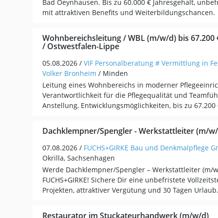
Bad Oeynhausen. Bis zu 60.000 € Jahresgehalt, unbefr
mit attraktiven Benefits und Weiterbildungschancen.
Wohnbereichsleitung / WBL (m/w/d) bis 67.200
/ Ostwestfalen-Lippe
05.08.2026 /
VIF Personalberatung # Vermittlung in Fe
Volker Bronheim
/ Minden
Leitung eines Wohnbereichs in moderner Pflegeeinric
Verantwortlichkeit für die Pflegequalität und Teamfü
Anstellung, Entwicklungsmöglichkeiten, bis zu 67.200 
Dachklempner/Spengler - Werkstattleiter (m/w/
07.08.2026 /
FUCHS+GIRKE Bau und Denkmalpflege 
Okrilla, Sachsenhagen
Werde Dachklempner/Spengler – Werkstattleiter (m/w
FUCHS+GIRKE! Sichere Dir eine unbefristete Vollzeits
Projekten, attraktiver Vergütung und 30 Tagen Urlaub
Restaurator im Stuckateurhandwerk (m/w/d)