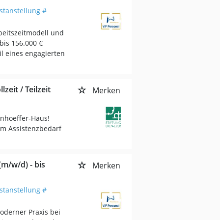
stanstellung #
beitszeitmodell und
bis 156.000 €
il eines engagierten
zeit / Teilzeit
Merken
onhoeffer-Haus!
em Assistenzbedarf
m/w/d) - bis
Merken
stanstellung #
oderner Praxis bei