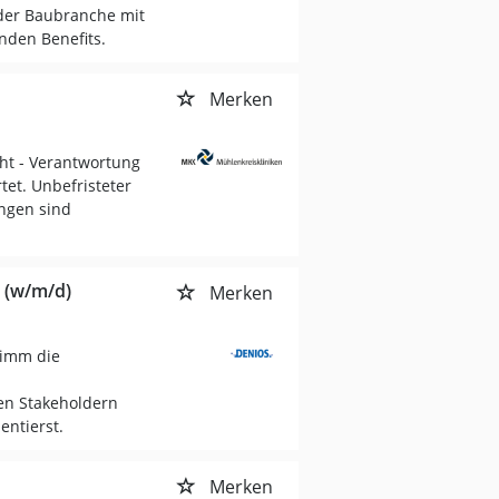
 der Baubranche mit
nden Benefits.
Merken
ht - Verantwortung
et. Unbefristeter
ngen sind
 (w/m/d)
Merken
nimm die
en Stakeholdern
ntierst.
Merken