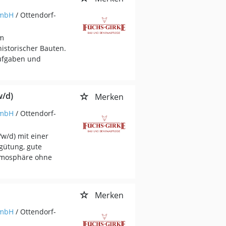
GmbH
/ Ottendorf-
im
istorischer Bauten.
Aufgaben und
/d)
Merken
GmbH
/ Ottendorf-
w/d) mit einer
rgütung, gute
tmosphäre ohne
Merken
GmbH
/ Ottendorf-