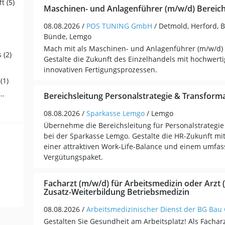
t (5)
Maschinen- und Anlagenführer (m/w/d) Bereich
08.08.2026 /
POS TUNING GmbH
/ Detmold, Herford, B
Bünde, Lemgo
Mach mit als Maschinen- und Anlagenführer (m/w/d)
 (2)
Gestalte die Zukunft des Einzelhandels mit hochwert
innovativen Fertigungsprozessen.
(1)
fahrer / Personenbeförderung (Land, Wasser, Luft) (1)
Bereichsleitung Personalstrategie & Transform
08.08.2026 /
Sparkasse Lemgo
/ Lemgo
Übernehme die Bereichsleitung für Personalstrategie
bei der Sparkasse Lemgo. Gestalte die HR-Zukunft mit
einer attraktiven Work-Life-Balance und einem umfa
Vergütungspaket.
Facharzt (m/w/d) für Arbeitsmedizin oder Arzt 
Zusatz-Weiterbildung Betriebsmedizin
08.08.2026 /
Arbeitsmedizinischer Dienst der BG Ba
Gestalten Sie Gesundheit am Arbeitsplatz! Als Facharz