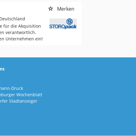
Merken
 Deutschland
e für die Akquisition
n verantwortlich.
nden Unternehmen ein!
ns
t
mann-Druck
burger Wochenblatt
rfer Stadtanzeiger