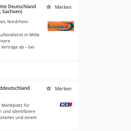
itte Deutschland
Merken
, Sachsen)
sen, Nordrhein-
Außendienst in Mitte
nsere
 Verträge ab – bei
rddeutschland
Merken
 Marktplatz für
und identifiziere
orteilen und einem